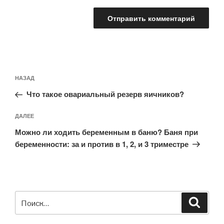
Навигация
Предыдущая
НАЗАД
по
запись:
записям
Что такое овариальный резерв яичников?
Следующая
ДАЛЕЕ
запись
Можно ли ходить беременным в баню? Баня при
беременности: за и против в 1, 2, и 3 триместре
Искать:
Поиск