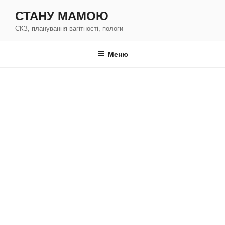
Перейти
СТАНУ МАМОЮ
к
ЄКЗ, планування вагітності, пологи
содержимому
Меню