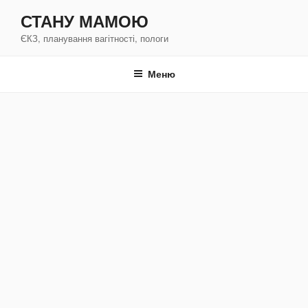
Перейти
СТАНУ МАМОЮ
к
ЄКЗ, планування вагітності, пологи
содержимому
Меню