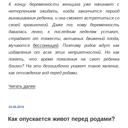
список
К концу беременности женщина уже начинает с
вещей»
нетерпением ожидать, когда закончится период
вынашивания ребенка, и она сможет встретиться со
своей кровиночкой. Даже те, кому беременность
давалась легко, к последним неделям устают,
страдают от тяжести, активных движений плода,
мучаются
бессонницей
. Поэтому родов ждут как
избавления от всех этих неприятностей. Но как
понять, что время появления на свет ребенка
близко? На это безошибочно укажет такое явление,
как отхождение вод перед родами.
Читать далее
«Отхождение
вод
перед
родами
ОПУБЛИКОВАНО
23.06.2016
у
Как опускается живот перед родами?
беременных»