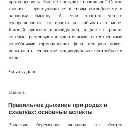
противоречивы. Как же поступить правильно? Самое
уже
главное – прислушиваться к своим потребностям и
близки?»
здравому смыслу. А если хочется чего-то
«запрещенного», то просто не забывать о мере.
Каждый организм индивидуален, и даже в родах,
которые регулируются идентичными естественными
колебаниями гормонального фона, женщина может
испытывать непохожие, индивидуальные потребности
в еде.
Читать далее
«Еда
перед
родами:
5
ОПУБЛИКОВАНО
29.03.2018
правил
Правильное дыхание при родах и
приема
схватках: основные аспекты
пищи»
Зачастую беременная женщина так боится