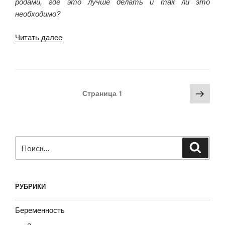
родами, где это лучше делать и так ли это
необходимо?
Читать далее
«Клизма
перед
родами
–
стоит
Навигация
Сле
Страница
1
делать
по
стра
или
записям
нет?»
Искать:
Поиск
РУБРИКИ
Беременность