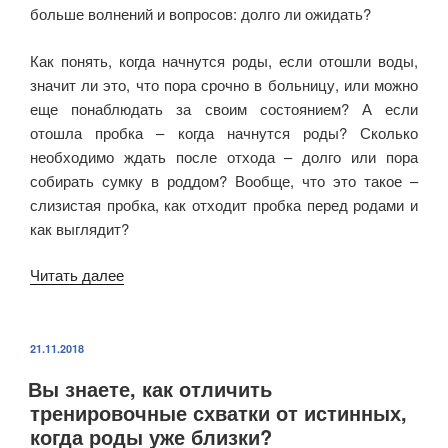
больше волнений и вопросов: долго ли ожидать?
Как понять, когда начнутся роды, если отошли воды,
значит ли это, что пора срочно в больницу, или можно
еще понаблюдать за своим состоянием? А если
отошла пробка – когда начнутся роды? Сколько
необходимо ждать после отхода – долго или пора
собирать сумку в роддом? Вообще, что это такое –
слизистая пробка, как отходит пробка перед родами и
как выглядит?
Читать далее
«Как
отходит
пробка
у
ОПУБЛИКОВАНО
21.11.2018
повторнородящих
Вы знаете, как отличить
и
тренировочные схватки от истинных,
у
когда роды уже близки?
первородящих