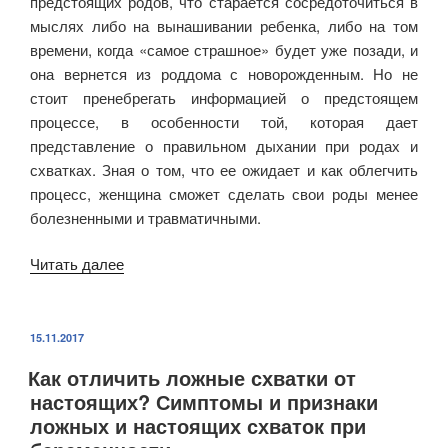
предстоящих родов, что старается сосредоточиться в
мыслях либо на вынашивании ребенка, либо на том
времени, когда «самое страшное» будет уже позади, и
она вернется из роддома с новорожденным. Но не
стоит пренебрегать информацией о предстоящем
процессе, в особенности той, которая дает
представление о правильном дыхании при родах и
схватках. Зная о том, что ее ожидает и как облегчить
процесс, женщина сможет сделать свои роды менее
болезненными и травматичными.
Читать далее
«Правильное
дыхание
при
родах
ОПУБЛИКОВАНО
15.11.2017
и
Как отличить ложные схватки от
схватках:
настоящих? Симптомы и признаки
основные
ложных и настоящих схваток при
аспекты»