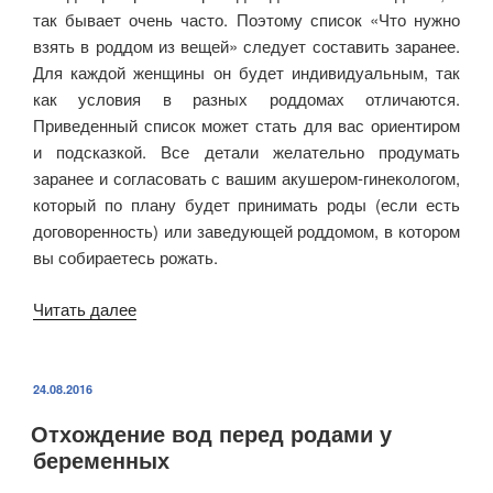
признаки
так бывает очень часто. Поэтому список «Что нужно
ложных
взять в роддом из вещей» следует составить заранее.
и
Для каждой женщины он будет индивидуальным, так
настоящих
как условия в разных роддомах отличаются.
схваток
Приведенный список может стать для вас ориентиром
при
и подсказкой. Все детали желательно продумать
беременности»
заранее и согласовать с вашим акушером-гинекологом,
который по плану будет принимать роды (если есть
договоренность) или заведующей роддомом, в котором
вы собираетесь рожать.
Читать далее
«Что
взять
с
собой
ОПУБЛИКОВАНО
24.08.2016
в
Отхождение вод перед родами у
роддом:
беременных
обновленный