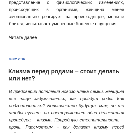
представление о физиологических изменениях,
происходящих в организме, женщина менее
эмоционально реагирует на происходящее, меньше
боится, испытывает умеренные болевые ощущения.
Читать далее
«Этапы
родов
или
как
ОПУБЛИКОВАНО
09.02.2016
проходят
Клизма перед родами – стоит делать
естественные
или нет?
роды
во
В преддверии появления нового члена семьи, женщина
времени»
все чаще задумывается, как пройдут роды. Как
подготовиться? Большинство будущих мам, не то
чтобы пугает, но настораживает одна деликатная
процедура – клизма. Природную стеснительность –
прочь. Рассмотрим – как делают клизму перед