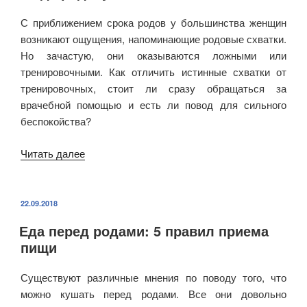
перед
С приближением срока родов у большинства женщин
родами
возникают ощущения, напоминающие родовые схватки.
и
Но зачастую, они оказываются ложными или
как
тренировочными. Как отличить истинные схватки от
она
тренировочных, стоит ли сразу обращаться за
выглядит»
врачебной помощью и есть ли повод для сильного
беспокойства?
Читать далее
«Вы
знаете,
как
отличить
ОПУБЛИКОВАНО
22.09.2018
тренировочные
Еда перед родами: 5 правил приема
схватки
пищи
от
истинных,
Существуют различные мнения по поводу того, что
когда
можно кушать перед родами. Все они довольно
роды