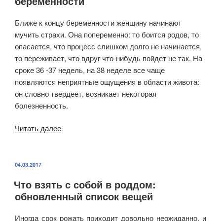
беременности
Ближе к концу беременности женщину начинают
мучить страхи. Она попеременно: то боится родов, то
опасается, что процесс слишком долго не начинается,
то переживает, что вдруг что-нибудь пойдет не так. На
сроке 36 -37 недель, на 38 неделе все чаще
появляются неприятные ощущения в области живота:
он словно твердеет, возникает некоторая
болезненность.
Читать далее
«Как
отличить
ложные
схватки
ОПУБЛИКОВАНО
04.03.2017
от
Что взять с собой в роддом:
настоящих?
обновленный список вещей
Симптомы
и
Иногда срок рожать приходит довольно неожиданно, и