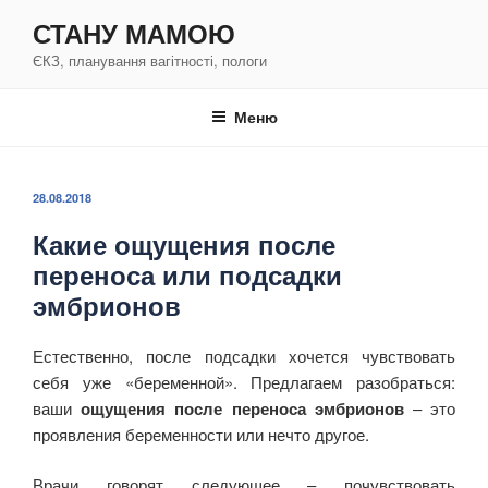
Перейти
СТАНУ МАМОЮ
к
ЄКЗ, планування вагітності, пологи
содержимому
Меню
ОПУБЛИКОВАНО
28.08.2018
Какие ощущения после
переноса или подсадки
эмбрионов
Естественно, после подсадки хочется чувствовать
себя уже «беременной». Предлагаем разобраться:
ваши
ощущения после переноса эмбрионов
– это
проявления беременности или нечто другое.
Врачи говорят следующее – почувствовать