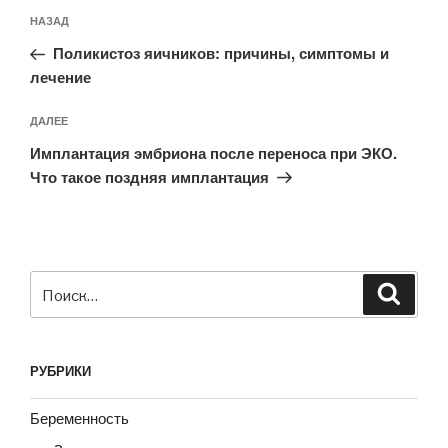
Навигация
Предыдущая
НАЗАД
по
запись:
записям
Поликистоз яичников: причины, симптомы и
лечение
Следующая
ДАЛЕЕ
запись
Имплантация эмбриона после переноса при ЭКО.
Что такое поздняя имплантация
Искать:
Поиск
РУБРИКИ
Беременность