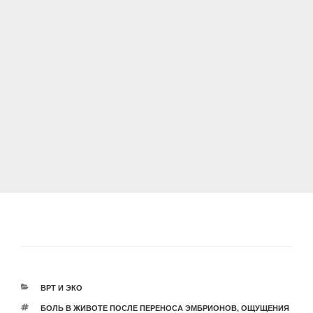
РУБРИКИ
ВРТ И ЭКО
МЕТКИ
БОЛЬ В ЖИВОТЕ ПОСЛЕ ПЕРЕНОСА ЭМБРИОНОВ
,
ОЩУЩЕНИЯ