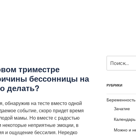
Искать:
рвом триместре
ричины бессонницы на
то делать?
РУБРИКИ
Беременность
, обнаружив на тесте вместо одной
Зачатие
даемое событие, скоро придет время
олодой мамы. Но вместе с радостью
Календарь
и некоторые неприятные эмоции, в
Можно и н
тия и ощущение бессилия. Нередко