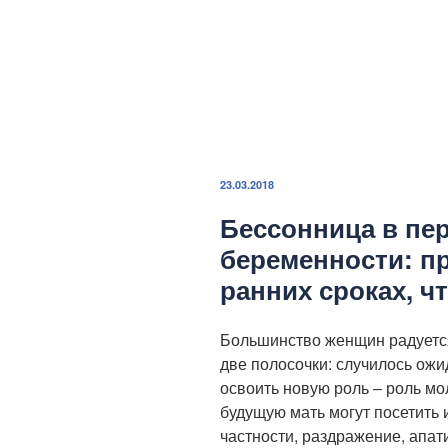
ОПУБЛИКОВАНО
23.03.2018
Бессонница в пе
беременности: п
ранних сроках, ч
Большинство женщин радуется
две полосочки: случилось ожи
освоить новую роль – роль м
будущую мать могут посетить 
частности, раздражение, апа