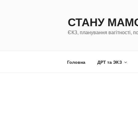
Перейти
к
СТАНУ МА
содержимому
ЄКЗ, планування вагітності, п
Головна
ДРТ та ЭКЗ