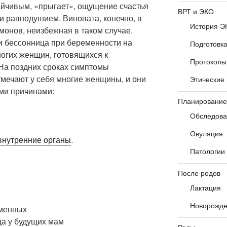
ойчивым, «прыгает», ощущение счастья
ВРТ и ЭКО
и равнодушием. Виновата, конечно, в
История Э
монов, неизбежная в таком случае.
 и бессонница при беременности на
Подготовк
ногих женщин, готовящихся к
Протоколы
На поздних сроках симптомы
тмечают у себя многие женщины, и они
Этические
ми причинами:
Планирование
Обследова
Овуляция
внутренние органы
.
Патологии
После родов
Лактация
Новорожд
еменных
ца у будущих мам