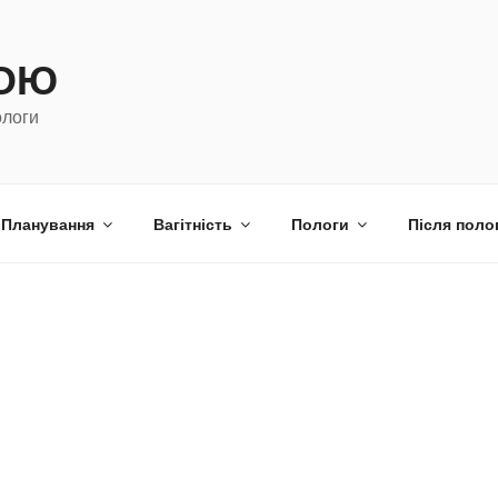
МОЮ
ологи
Планування
Вагітність
Пологи
Після поло