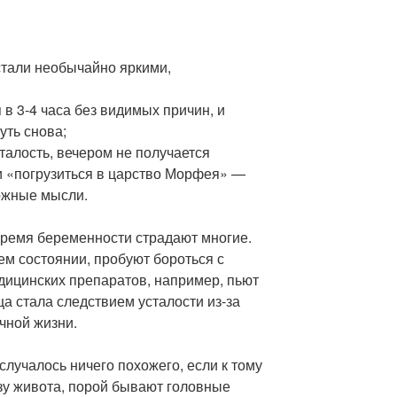
тали необычайно яркими,
 в 3-4 часа без видимых причин, и
уть снова;
талость, вечером не получается
и «погрузиться в царство Морфея» —
ожные мысли.
время беременности страдают многие.
ем состоянии, пробуют бороться с
ицинских препаратов, например, пьют
ца стала следствием усталости из-за
ичной жизни.
случалось ничего похожего, если к тому
зу живота, порой бывают головные