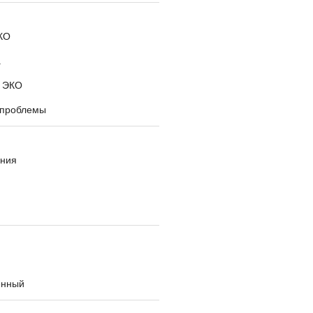
КО
а
 ЭКО
 проблемы
ния
енный