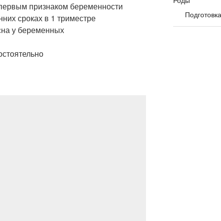
Роды
 первым признаком беременности
Подготовка
них сроках в 1 триместре
сна у беременных
остоятельно