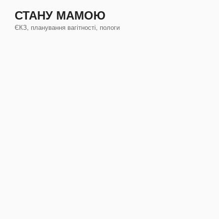
Перейти
СТАНУ МАМОЮ
к
ЄКЗ, планування вагітності, пологи
содержимому