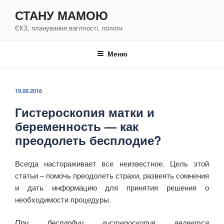
Перейти
СТАНУ МАМОЮ
к
ЄКЗ, планування вагітності, пологи
содержимому
Меню
ОПУБЛИКОВАНО
19.09.2018
Гистероскопия матки и
беременность — как
преодолеть бесплодие?
Всегда настораживает все неизвестное. Цель этой
статьи – помочь преодолеть страхи, развеять сомнения
и дать информацию для принятия решения о
необходимости процедуры.
При бесплодии
гистероскопия является