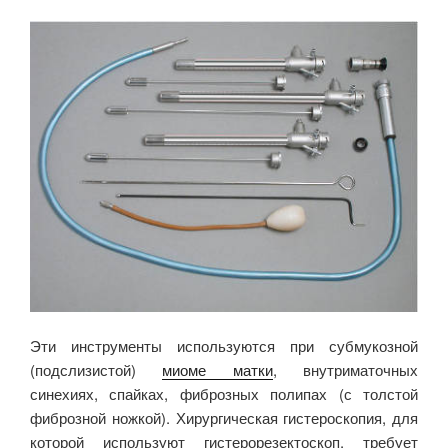
Эти инструменты используются при субмукозной
(подслизистой)
миоме матки
, внутриматочных
синехиях, спайках, фиброзных полипах (с толстой
фиброзной ножкой). Хирургическая гистероскопия, для
которой используют гистерорезектоскоп, требует