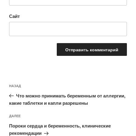
Сайт
Навигация
Предыдущая
НАЗАД
по
запись:
записям
Что можно принимать беременным от аллергии,
какие таблетки и капли разрешены
Следующая
ДАЛЕЕ
запись
Пороки сердца и беременность, клинические
рекомендации