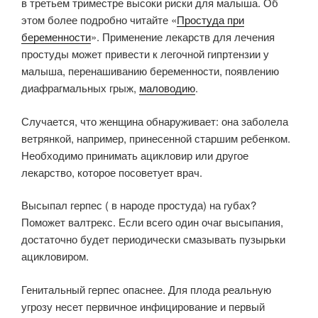
в третьем триместре высоки риски для малыша. Об
этом более подробно читайте «
Простуда при
беременности
». Применение лекарств для лечения
простуды может привести к легочной гипртензии у
малыша, перенашиванию беременности, появлению
диафрагмальных грыж,
маловодию
.
Случается, что женщина обнаруживает: она заболела
ветрянкой, например, принесенной старшим ребенком.
Необходимо принимать ацикловир или другое
лекарство, которое посоветует врач.
Высыпал герпес ( в народе простуда) на губах?
Поможет валтрекс. Если всего один очаг высыпания,
достаточно будет периодически смазывать пузырьки
ацикловиром.
Генитальный герпес опаснее. Для плода реальную
угрозу несет первичное инфицирование и первый