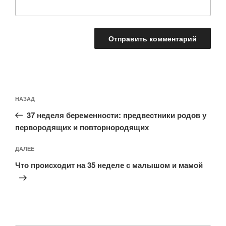
Навигация
Предыдущая
НАЗАД
по
запись:
записям
37 неделя беременности: предвестники родов у
первородящих и повторнородящих
Следующая
ДАЛЕЕ
запись
Что происходит на 35 неделе с малышом и мамой