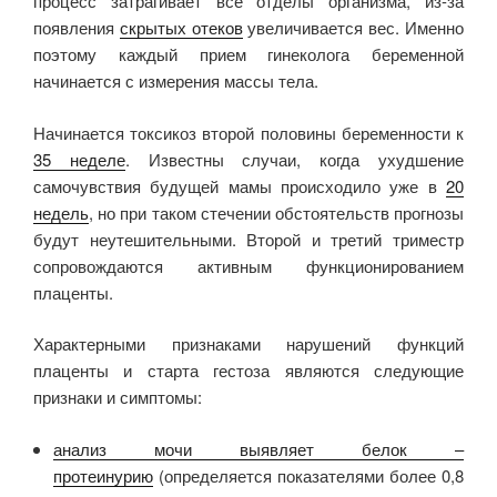
процесс затрагивает все отделы организма, из-за
появления
скрытых отеков
увеличивается вес. Именно
поэтому каждый прием гинеколога беременной
начинается с измерения массы тела.
Начинается токсикоз второй половины беременности к
35 неделе
. Известны случаи, когда ухудшение
самочувствия будущей мамы происходило уже в
20
недель
, но при таком стечении обстоятельств прогнозы
будут неутешительными. Второй и третий триместр
сопровождаются активным функционированием
плаценты.
Характерными признаками нарушений функций
плаценты и старта гестоза являются следующие
признаки и симптомы:
анализ мочи выявляет белок –
протеинурию
(определяется показателями более 0,8