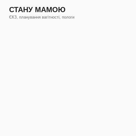
Перейти
СТАНУ МАМОЮ
к
ЄКЗ, планування вагітності, пологи
содержимому