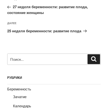
по
запись:
записям
27 неделя беременности: развитие плода,
состояние женщины
Следующая
ДАЛЕЕ
запись
25 неделя беременности: развитие плода
Искать:
Поиск
РУБРИКИ
Беременность
Зачатие
Календарь