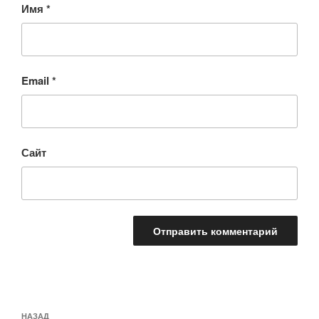
Имя
*
Email
*
Сайт
Навигация
Предыдущая
НАЗАД