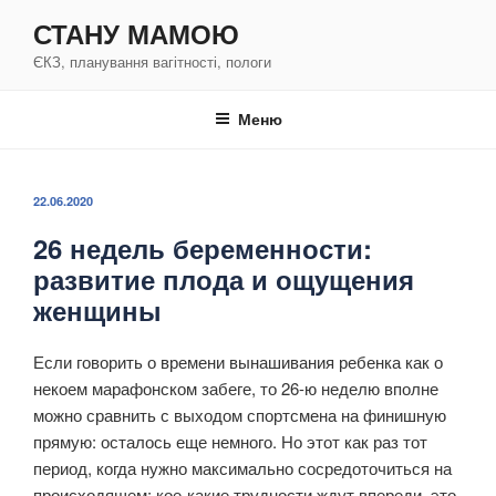
Перейти
СТАНУ МАМОЮ
к
ЄКЗ, планування вагітності, пологи
содержимому
Меню
ОПУБЛИКОВАНО
22.06.2020
26 недель беременности:
развитие плода и ощущения
женщины
Если говорить о времени вынашивания ребенка как о
некоем марафонском забеге, то 26-ю неделю вполне
можно сравнить с выходом спортсмена на финишную
прямую: осталось еще немного. Но этот как раз тот
период, когда нужно максимально сосредоточиться на
происходящем: кое-какие трудности ждут впереди, это