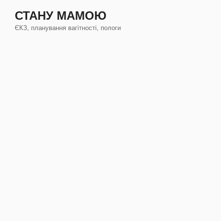
Перейти
СТАНУ МАМОЮ
к
ЄКЗ, планування вагітності, пологи
содержимому