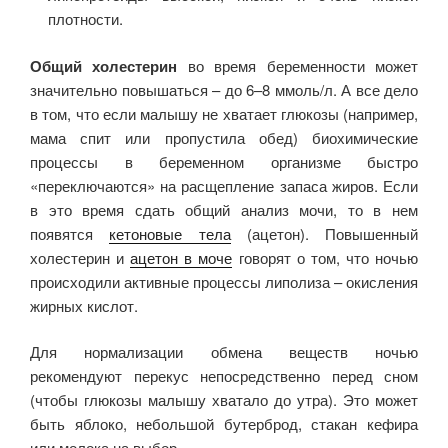
плотности.
Общий холестерин
во время беременности может
значительно повышаться – до 6–8 ммоль/л. А все дело
в том, что если малышу не хватает глюкозы (например,
мама спит или пропустила обед) биохимические
процессы в беременном организме быстро
«переключаются» на расщепление запаса жиров. Если
в это время сдать общий анализ мочи, то в нем
появятся
кетоновые тела
(ацетон). Повышенный
холестерин и
ацетон в моче
говорят о том, что ночью
происходили активные процессы липолиза – окисления
жирных кислот.
Для нормализации обмена веществ ночью
рекомендуют перекус непосредственно перед сном
(чтобы глюкозы малышу хватало до утра). Это может
быть яблоко, небольшой бутерброд, стакан кефира
или молока на выбор.