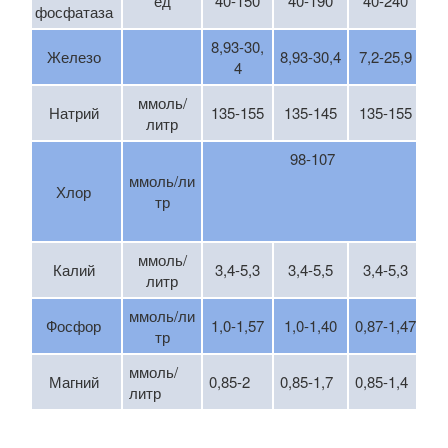
ед
40-150
40-190
40-240
фосфатаза
8,93-30,
Железо
8,93-30,4
7,2-25,9
4
ммоль/
Натрий
135-155
135-145
135-155
литр
98-107
ммоль/ли
Хлор
тр
ммоль/
Калий
3,4-5,3
3,4-5,5
3,4-5,3
литр
ммоль/ли
Фосфор
1,0-1,57
1,0-1,40
0,87-1,47
тр
ммоль/
Магний
0,85-2
0,85-1,7
0,85-1,4
литр