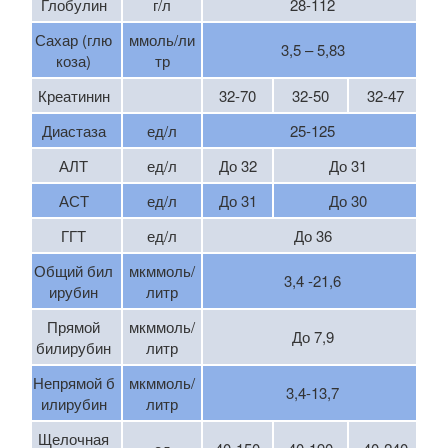
Глобулин
г/л
28-112
Сахар (глю
ммоль/ли
3,5 – 5,83
коза)
тр
Креатинин
32-70
32-50
32-47
Диастаза
ед/л
25-125
АЛТ
ед/л
До 32
До 31
АСТ
ед/л
До 31
До 30
ГГТ
ед/л
До 36
Общий бил
мкммоль/
3,4 -21,6
ирубин
литр
Прямой
мкммоль/
До 7,9
билирубин
литр
Непрямой б
мкммоль/
3,4-13,7
илирубин
литр
Щелочная