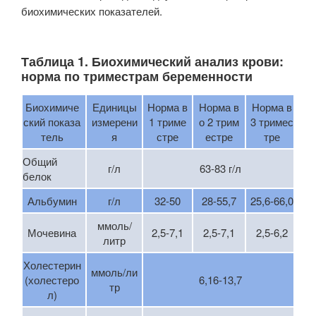
биохимических показателей.
Таблица 1. Биохимический анализ крови:
норма по триместрам беременности
Биохимиче
Единицы
Норма в
Норма в
Норма в
ский показа
измерени
1 триме
о 2 трим
3 тримес
тель
я
стре
естре
тре
Общий
г/л
63-83 г/л
белок
Альбумин
г/л
32-50
28-55,7
25,6-66,0
ммоль/
Мочевина
2,5-7,1
2,5-7,1
2,5-6,2
литр
Холестерин
ммоль/ли
(холестеро
6,16-13,7
тр
л)