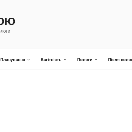
МОЮ
ологи
Планування
Вагітність
Пологи
Після поло