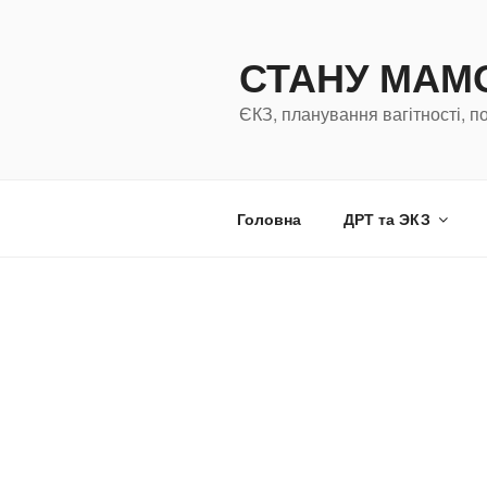
Перейти
к
СТАНУ МА
содержимому
ЄКЗ, планування вагітності, п
Головна
ДРТ та ЭКЗ