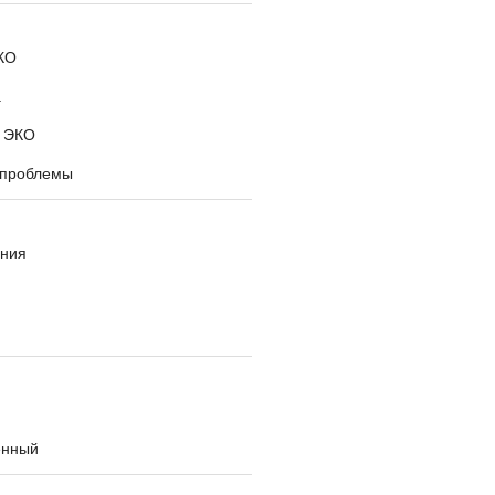
КО
а
 ЭКО
 проблемы
ния
енный