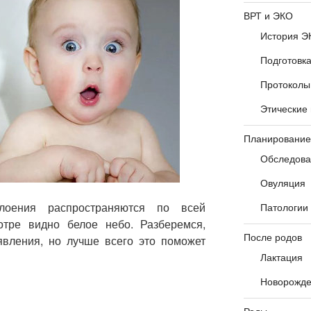
ВРТ и ЭКО
История Э
Подготовк
Протоколы
Этические
Планирование
Обследова
Овуляция
лоения распространяются по всей
Патологии
отре видно белое небо. Разберемся,
После родов
явления, но лучше всего это поможет
Лактация
Новорожд