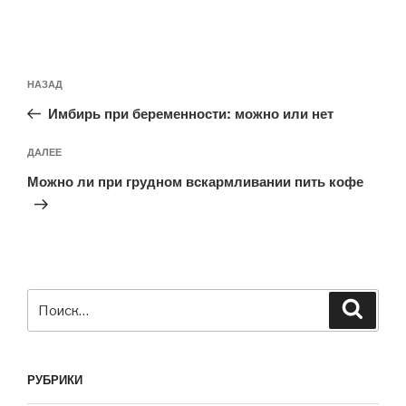
Навигация
Предыдущая
НАЗАД
по
запись:
записям
Имбирь при беременности: можно или нет
Следующая
ДАЛЕЕ
запись
Можно ли при грудном вскармливании пить кофе
Искать:
Поиск
РУБРИКИ