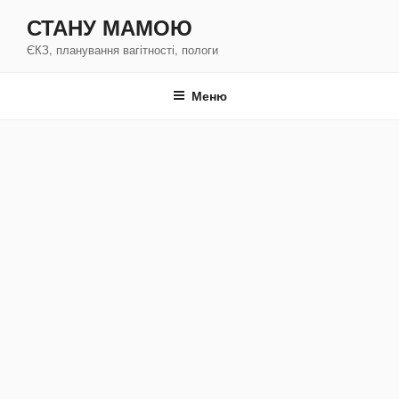
Перейти
СТАНУ МАМОЮ
к
ЄКЗ, планування вагітності, пологи
содержимому
Меню