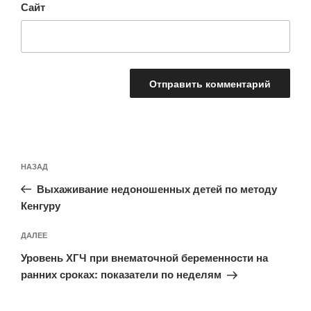
Сайт
Навигация
Предыдущая
НАЗАД
по
запись:
записям
Выхаживание недоношенных детей по методу
Кенгуру
Следующая
ДАЛЕЕ
запись
Уровень ХГЧ при внематочной беременности на
ранних сроках: показатели по неделям