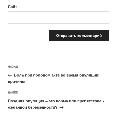
Сайт
Навигация
Предыдущая
НАЗАД
по
запись:
записям
Боль при половом акте во время овуляции:
причины
Следующая
ДАЛЕЕ
запись
Поздняя овуляция – это норма или препятствие к
желанной беременности?